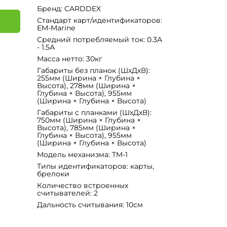
Бренд: CARDDEX
Стандарт карт/идентификаторов:
EM-Marine
Средний потребляемый ток: 0.3А
я
- 1.5А
Масса нетто: 30кг
Габариты без планок (ШхДхВ):
255мм (Ширина × Глубина ×
Высота), 278мм (Ширина ×
Глубина × Высота), 955мм
(Ширина × Глубина × Высота)
Габариты с планками (ШхДхВ):
750мм (Ширина × Глубина ×
Высота), 785мм (Ширина ×
Глубина × Высота), 955мм
(Ширина × Глубина × Высота)
Модель механизма: TM-1
Типы идентификаторов: карты,
брелоки
Количество встроенных
считывателей: 2
Дальность считывания: 10см