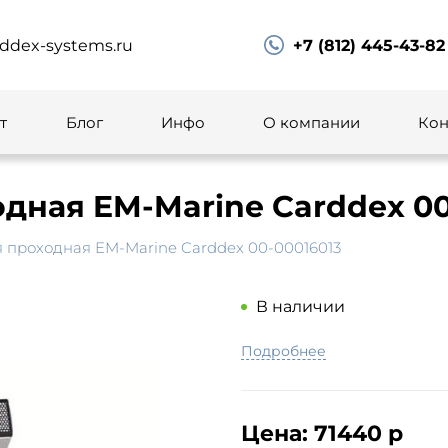
ddex-systems.ru
+7 (812) 445-43-82
т
Блог
Инфо
О компании
Кон
дная EM-Marine Carddex 00
 проходная EM-Marine Carddex 00-00016013
В наличии
Подробнее
Цена:
71440 р