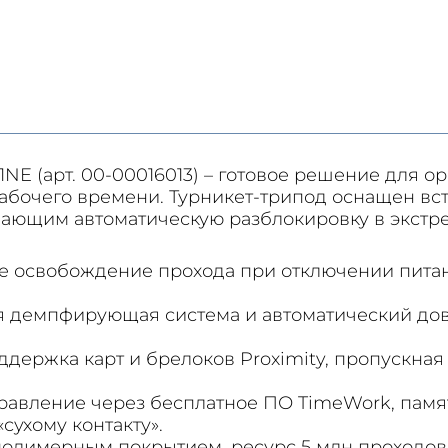
NE (арт. 00-00016013) – готовое решение для о
рабочего времени. Турникет-трипод оснащен в
ающим автоматическую разблокировку в экстре
е освобождение прохода при отключении питан
я демпфирующая система и автоматический дов
ддержка карт и брелоков Proximity, пропускная
правление через бесплатное ПО TimeWork, памя
сухому контакту».
полимерным покрытием, ресурс 5 млн проходов, 