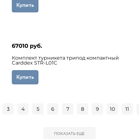
Купить
67010 руб.
Комплект турникета трипод компактный
Carddex STR-L01C
Купить
3
4
5
6
7
8
9
10
11
ПОКАЗАТЬ ЕЩЕ