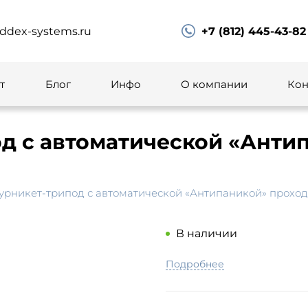
ddex-systems.ru
+7 (812) 445-43-82
т
Блог
Инфо
О компании
Кон
д с автоматической «Анти
урникет-трипод с автоматической «Антипаникой» проход 
В наличии
Подробнее