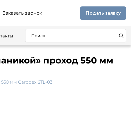
Подать заявку
Заказать звонок
такты
паникой» проход 550 мм
550 мм Carddex STL-03