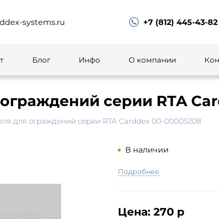
ddex-systems.ru
+7 (812) 445-43-82
т
Блог
Инфо
О компании
Кон
 ограждений серии RTA Car
еля для ограждений серии RTA Carddex 00-00005208
В наличии
Подробнее
Цена:
270 р