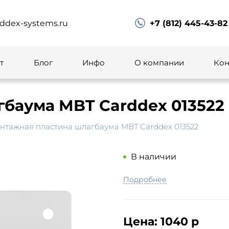
ddex-systems.ru
+7 (812) 445-43-82
т
Блог
Инфо
О компании
Кон
баума MBT Carddex 013522
нтажная пластина шлагбаума MBT Carddex 013522
В наличии
Подробнее
Цена:
1040 р