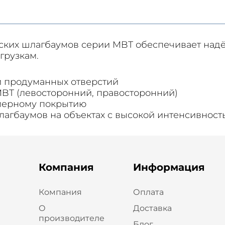
ких шлагбаумов серии MBT обеспечивает надё
грузкам.
и продуманных отверстий
BT (левосторонний, правосторонний)
мерному покрытию
агбаумов на объектах с высокой интенсивност
Компания
Информация
Компания
Оплата
О
Доставка
производителе
Блог