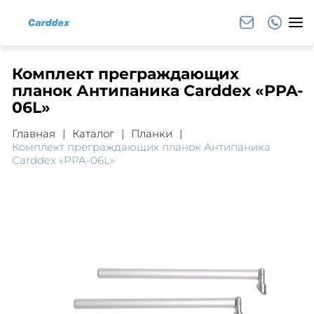
Комплект преграждающих
планок Антипаника Carddex «PPA-
06L»
Главная
Каталог
Планки
Комплект преграждающих планок Антипаника
Carddex «PPA-06L»