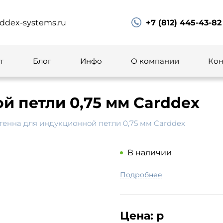
ddex-systems.ru
+7 (812) 445-43-82
т
Блог
Инфо
О компании
Кон
й петли 0,75 мм Carddex
тенна для индукционной петли 0,75 мм Carddex
В наличии
Подробнее
Цена:
р